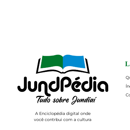
L
Q
Ín
C
A Enciclopédia digital onde
você contrbui com a cultura