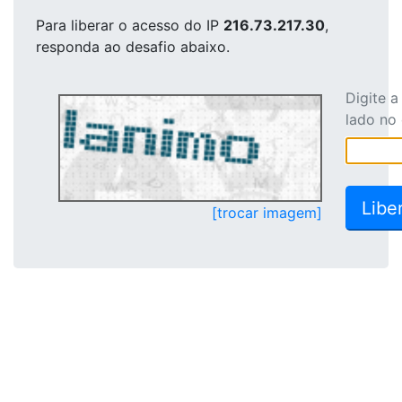
Para liberar o acesso
do IP
216.73.217.30
,
responda ao desafio abaixo.
Digite 
lado no
[trocar imagem]