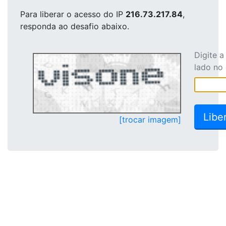
Para liberar o acesso
do IP
216.73.217.84
,
responda ao desafio abaixo.
Digite 
lado no
[trocar imagem]