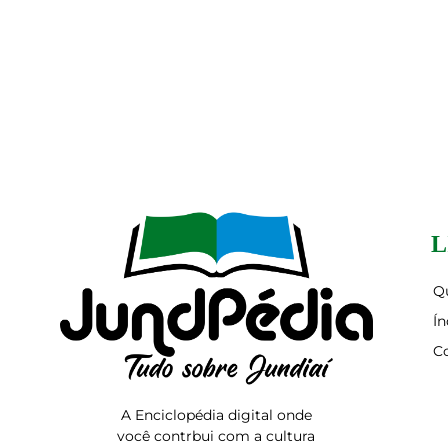
L
Q
Ín
C
A Enciclopédia digital onde
você contrbui com a cultura