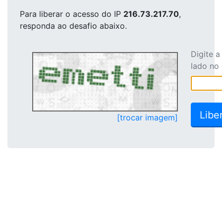
Para liberar o acesso
do IP
216.73.217.70
,
responda ao desafio abaixo.
Digite 
lado no
[trocar imagem]