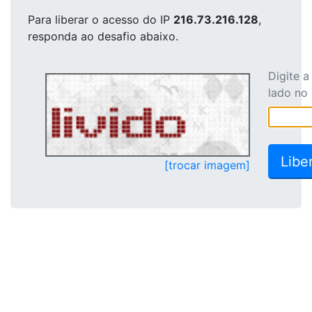
Para liberar o acesso
do IP
216.73.216.128
,
responda ao desafio abaixo.
Digite 
lado no
[trocar imagem]