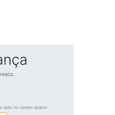
ança
nosco.
ao lado no campo abaixo