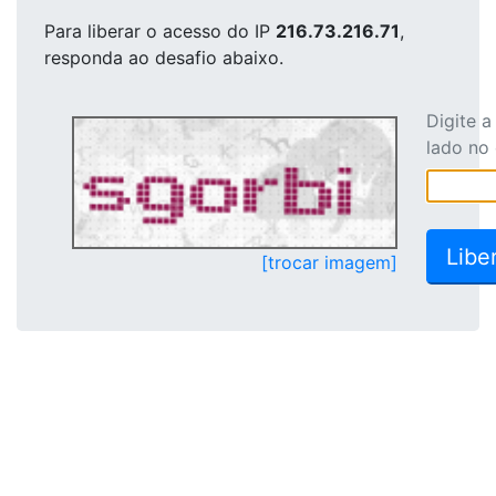
Para liberar o acesso
do IP
216.73.216.71
,
responda ao desafio abaixo.
Digite 
lado no
[trocar imagem]