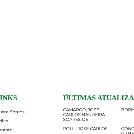
INKS
ÚLTIMAS ATUALIZ
CAMARGO, JOSÉ
BORIN
uem Somos
CARLOS BANDEIRA
SOARES DE
dice
POLLI, JOSÉ CARLOS
GONÇ
ontato
GILB