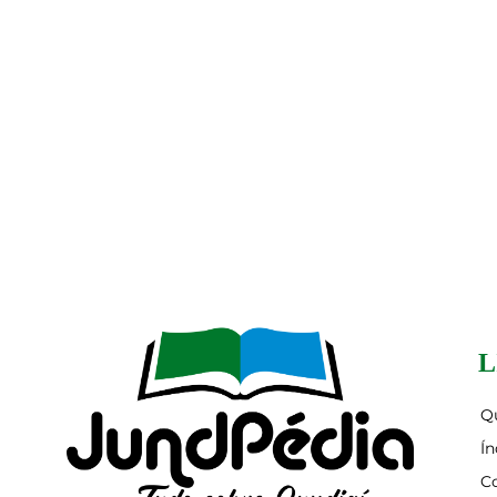
L
Q
Ín
C