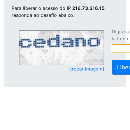
Para liberar o acesso
do IP
216.73.216.15
,
responda ao desafio abaixo.
Digite 
lado no
[trocar imagem]