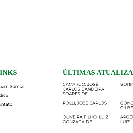
INKS
ÚLTIMAS ATUALIZ
CAMARGO, JOSÉ
BORIN
uem Somos
CARLOS BANDEIRA
SOARES DE
dice
POLLI, JOSÉ CARLOS
GONÇ
ontato
GILB
OLIVEIRA FILHO, LUIZ
ARGE
GONZAGA DE
LUIZ