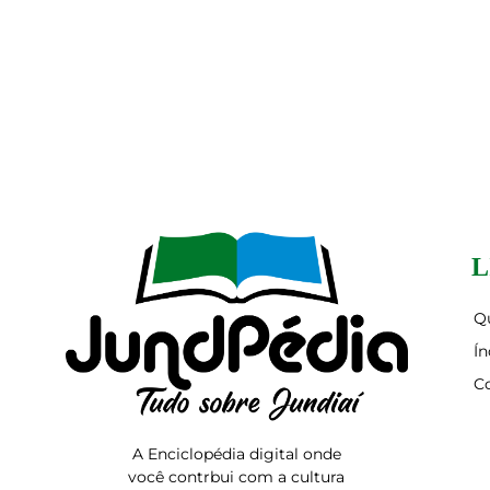
L
Q
Ín
C
A Enciclopédia digital onde
você contrbui com a cultura