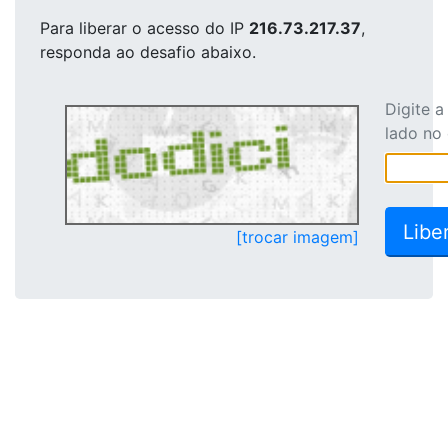
Para liberar o acesso
do IP
216.73.217.37
,
responda ao desafio abaixo.
Digite 
lado no
[trocar imagem]