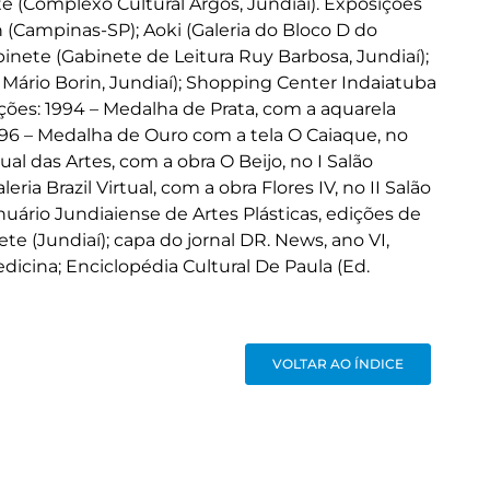
e (Complexo Cultural Argos, Jundiaí). Exposições
ch (Campinas-SP); Aoki (Galeria do Bloco D do
inete (Gabinete de Leitura Ruy Barbosa, Jundiaí);
 Mário Borin, Jundiaí); Shopping Center Indaiatuba
ções: 1994 – Medalha de Prata, com a aquarela
1996 – Medalha de Ouro com a tela O Caiaque, no
tual das Artes, com a obra O Beijo, no I Salão
eria Brazil Virtual, com a obra Flores IV, no II Salão
: Anuário Jundiaiense de Artes Plásticas, edições de
nete (Jundiaí); capa do jornal DR. News, ano VI,
dicina; Enciclopédia Cultural De Paula (Ed.
VOLTAR AO ÍNDICE