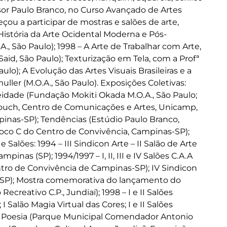
ssor Paulo Branco, no Curso Avançado de Artes
u a participar de mostras e salões de arte,
História da Arte Ocidental Moderna e Pós-
, São Paulo); 1998 – A Arte de Trabalhar com Arte,
aid, São Paulo); Texturização em Tela, com a Profª
ulo); A Evolução das Artes Visuais Brasileiras e a
ller (M.O.A., São Paulo). Exposições Coletivas:
dade (Fundação Mokiti Okada M.O.A., São Paulo;
 Touch, Centro de Comunicações e Artes, Unicamp,
pinas-SP); Tendências (Estúdio Paulo Branco,
Bloco C do Centro de Convivência, Campinas-SP);
 Salões: 1994 – III Sindicon Arte – II Salão de Arte
nas (SP); 1994/1997 – I, II, III e IV Salões C.A.A
ntro de Convivência de Campinas-SP); IV Sindicon
as-SP); Mostra comemorativa do lançamento do
creativo C.P., Jundiaí); 1998 – I e II Salões
 I Salão Magia Virtual das Cores; I e II Salões
o & Poesia (Parque Municipal Comendador Antonio