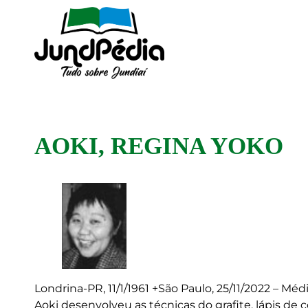
AOKI, REGINA YOKO
Londrina-PR, 11/1/1961 +São Paulo, 25/11/2022 – Méd
Aoki desenvolveu as técnicas do grafite, lápis de c