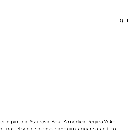
QUE
ica e pintora. Assinava: Aoki. A médica Regina Yoko
or, pastel seco e oleoso, nanquim, aquarela, acrílico