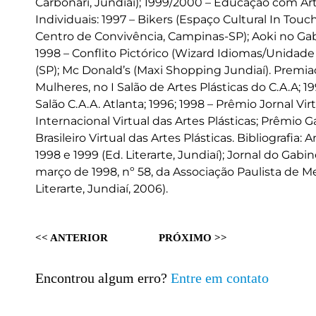
Carbonari, Jundiaí); 1999/2000 – Educação com Art
Individuais: 1997 – Bikers (Espaço Cultural In Tou
Centro de Convivência, Campinas-SP); Aoki no Gab
1998 – Conflito Pictórico (Wizard Idiomas/Unidade
(SP); Mc Donald’s (Maxi Shopping Jundiaí). Premia
Mulheres, no I Salão de Artes Plásticas do C.A.A; 
Salão C.A.A. Atlanta; 1996; 1998 – Prêmio Jornal Vir
Internacional Virtual das Artes Plásticas; Prêmio Gal
Brasileiro Virtual das Artes Plásticas. Bibliografia
1998 e 1999 (Ed. Literarte, Jundiaí); Jornal do Gabi
março de 1998, nº 58, da Associação Paulista de Me
Literarte, Jundiaí, 2006).
<< ANTERIOR
PRÓXIMO >>
Encontrou algum erro?
Entre em contato