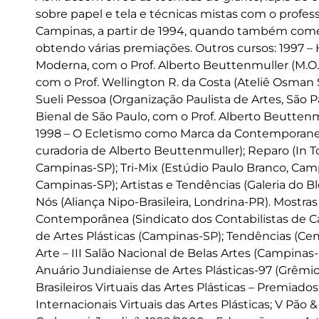
sobre papel e tela e técnicas mistas com o profe
Campinas, a partir de 1994, quando também começo
obtendo várias premiações. Outros cursos: 1997 – 
Moderna, com o Prof. Alberto Beuttenmuller (M.O.A.
com o Prof. Wellington R. da Costa (Ateliê Osman S
Sueli Pessoa (Organização Paulista de Artes, São Pa
Bienal de São Paulo, com o Prof. Alberto Beuttenmu
1998 – O Ecletismo como Marca da Contemporanei
curadoria de Alberto Beuttenmuller); Reparo (In
Campinas-SP); Tri-Mix (Estúdio Paulo Branco, Cam
Campinas-SP); Artistas e Tendências (Galeria do 
Nós (Aliança Nipo-Brasileira, Londrina-PR). Mostras e
Contemporânea (Sindicato dos Contabilistas de Campi
de Artes Plásticas (Campinas-SP); Tendências (Ce
Arte – III Salão Nacional de Belas Artes (Campin
Anuário Jundiaiense de Artes Plásticas-97 (Grêmio Re
Brasileiros Virtuais das Artes Plásticas – Premiados;
Internacionais Virtuais das Artes Plásticas; V Pã