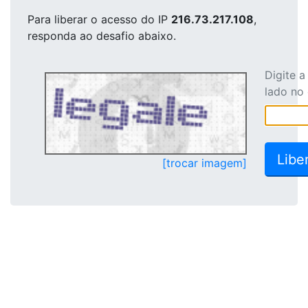
Para liberar o acesso
do IP
216.73.217.108
,
responda ao desafio abaixo.
Digite 
lado no
[trocar imagem]