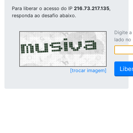
Para liberar o acesso
do IP
216.73.217.135
,
responda ao desafio abaixo.
Digite 
lado no
[trocar imagem]