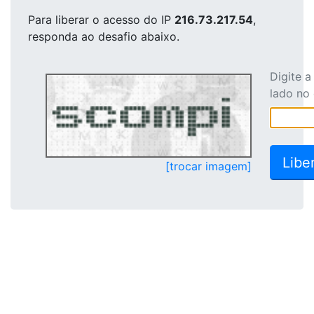
Para liberar o acesso
do IP
216.73.217.54
,
responda ao desafio abaixo.
Digite 
lado no
[trocar imagem]