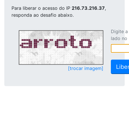
Para liberar o acesso
do IP
216.73.216.37
,
responda ao desafio abaixo.
Digite 
lado no
[trocar imagem]