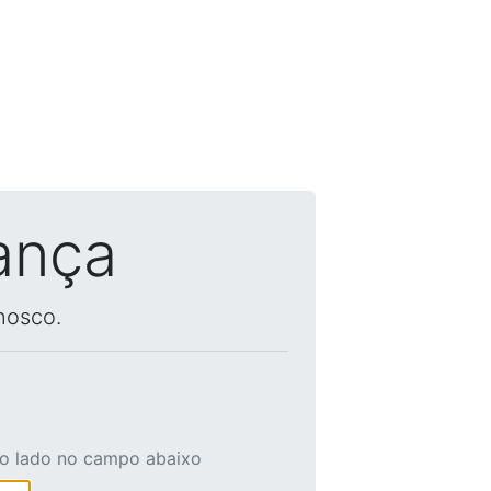
ança
nosco.
ao lado no campo abaixo