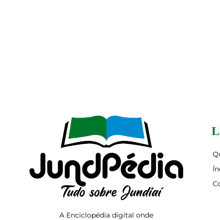
L
Q
Ín
C
A Enciclopédia digital onde