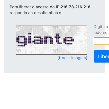
Para liberar o acesso
do IP
216.73.216.216
,
responda ao desafio abaixo.
Digite 
lado no
[trocar imagem]