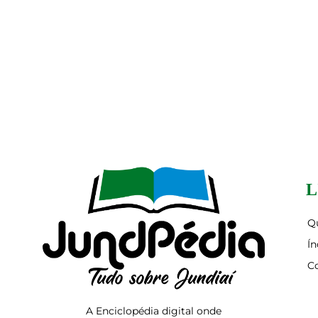
L
Q
Ín
C
A Enciclopédia digital onde