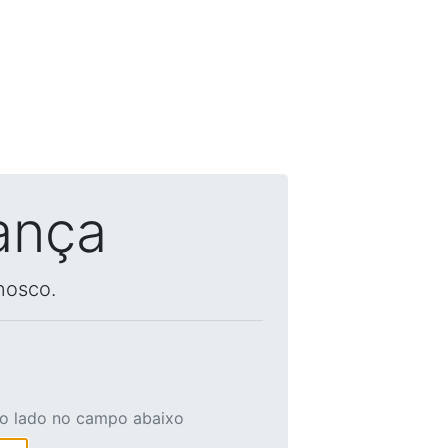
ança
nosco.
ao lado no campo abaixo