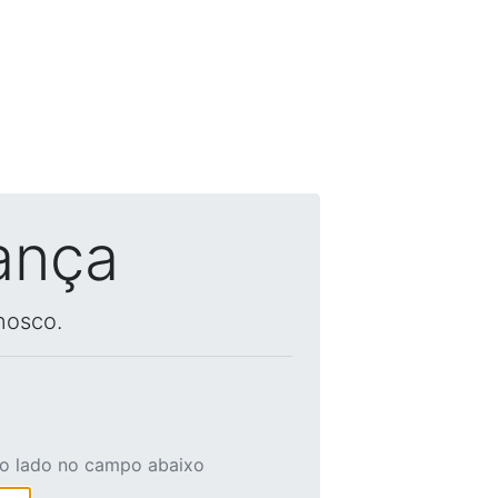
ança
nosco.
ao lado no campo abaixo