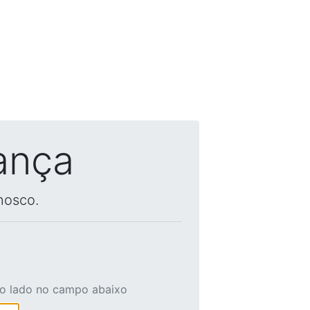
ança
nosco.
ao lado no campo abaixo