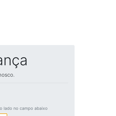
ança
nosco.
ao lado no campo abaixo