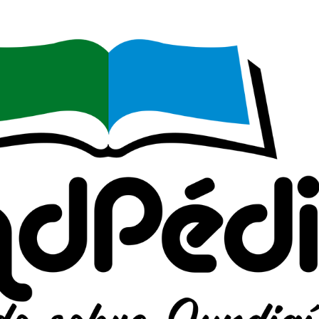
sistema judicial, válido; Com autorização do 
investigação de queixas de abuso; Quando a i
geradas por um “spide” ou “bot” e a sua dissem
questões técnicas; Quando o usuário vandaliz
persistentemente de um modo perturbador, o
provedor de serviços, ou outra entidade para as
formulação de uma queixa para ISPs relevant
proteger os direitos, propriedade ou seguranç
usuários e o público. Excetuando-se as situaçõ
Cultural de Paula é de não permitir a distrib
sob quaisquer circunstâncias.