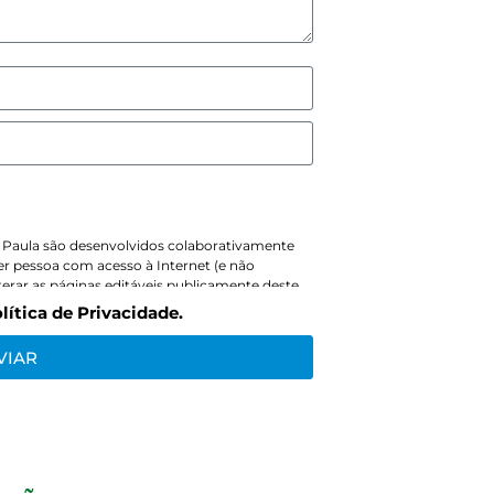
e Paula são desenvolvidos colaborativamente
uer pessoa com acesso à Internet (e não
terar as páginas editáveis publicamente deste
strado). Ao fazer isto, os editores criam um
lítica de Privacidade.
e todas as palavras adicionadas, subtraídas, ou
lico, e os editores são publicamente
VIAR
ças. Todas as contribuições efetuadas em um
el publicamente sobre estas alterações, ficam
iadas, citadas, reusadas e adaptadas
es.~
 editores se registrem em um projeto. Os
ome de usuário escolhido e seus dados pessoais