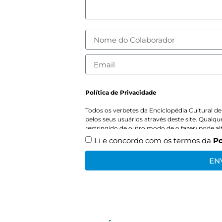
Política de Privacidade
Todos os verbetes da Enciclopédia Cultural d
pelos seus usuários através deste site. Qualq
restringido de outro modo de o fazer) pode al
site, estando ou não autenticado (usuário regi
Li e concordo com os termos da
Po
documento publicado, e um registro público d
modificadas. Este ato, por conseguinte, é púb
EN
identificados como os autores de tais mudan
projeto, bem como toda a informação disponív
licenciadas irrevogavelmente e podem ser cop
livremente por terceiros com poucas restriçõ
A Enciclopédia Cultural de Paula exige que os
usuários registrados são identificados pelo n