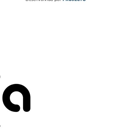
usuário afetado; Quando necessário para
nformação se relaciona com visitas a páginas
inação é necessária para ilustrar ou resolver
a artigos com frequência ou atua
s dados podem ser liberados para um
sistir no bloqueio de IPs, ou para assistir na
es; Quando seja razoavelmente necessário para
a da Enciclopédia Cultural de Paula, ou os seus
es descritas acima, a política da Enciclopédia
uição de informação pessoalmente identificável