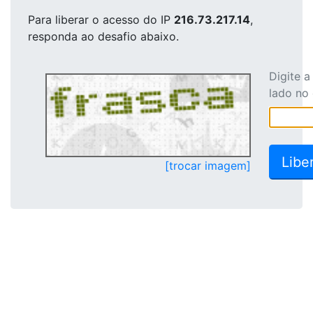
Para liberar o acesso
do IP
216.73.217.14
,
responda ao desafio abaixo.
Digite 
lado no
[trocar imagem]