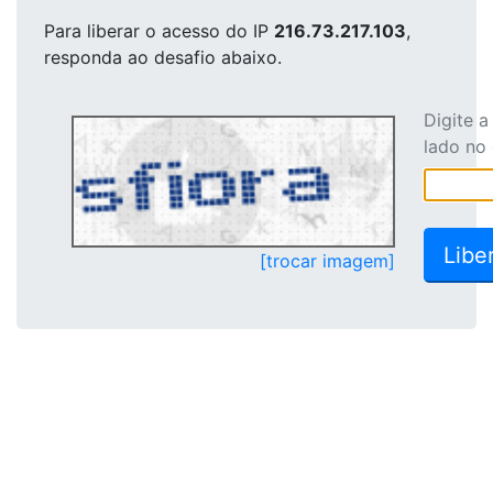
Para liberar o acesso
do IP
216.73.217.103
,
responda ao desafio abaixo.
Digite 
lado no
[trocar imagem]