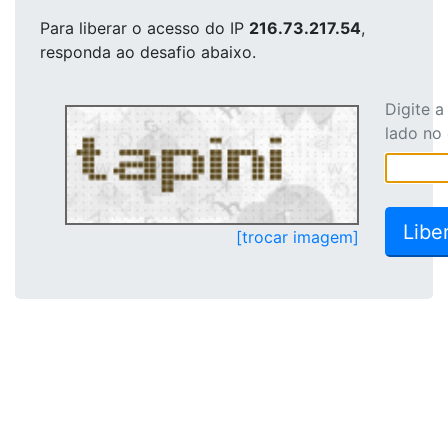
Para liberar o acesso
do IP
216.73.217.54
,
responda ao desafio abaixo.
Digite 
lado no
[trocar imagem]