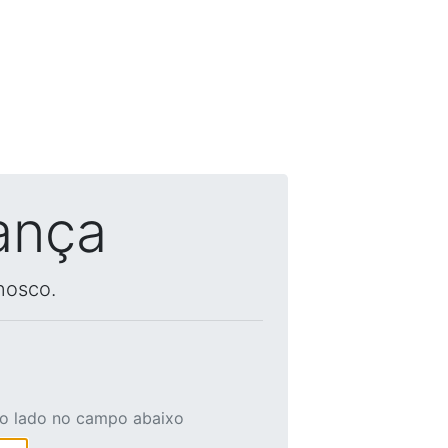
ança
nosco.
ao lado no campo abaixo