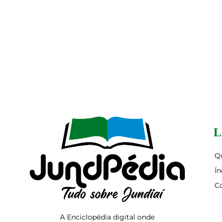
L
Q
Ín
C
A Enciclopédia digital onde