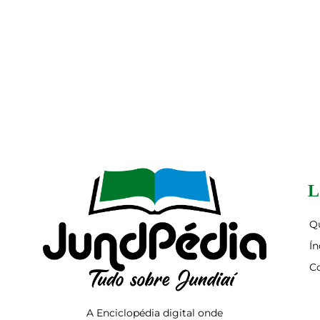
L
Q
Ín
C
A Enciclopédia digital onde