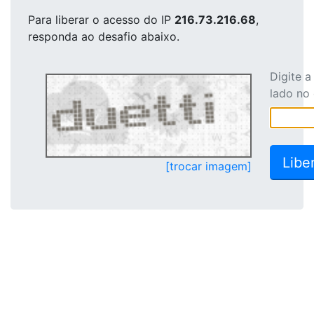
Para liberar o acesso
do IP
216.73.216.68
,
responda ao desafio abaixo.
Digite 
lado no
[trocar imagem]