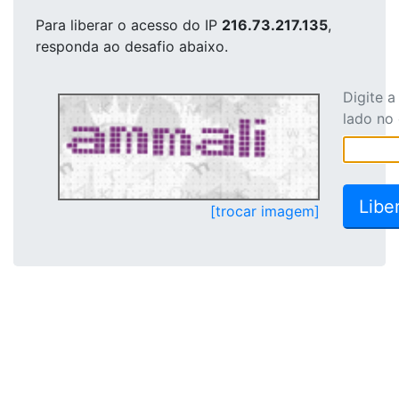
Para liberar o acesso
do IP
216.73.217.135
,
responda ao desafio abaixo.
Digite 
lado no
[trocar imagem]