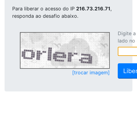
Para liberar o acesso
do IP
216.73.216.71
,
responda ao desafio abaixo.
Digite 
lado no
[trocar imagem]