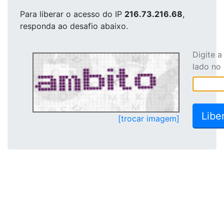
Para liberar o acesso
do IP
216.73.216.68
,
responda ao desafio abaixo.
Digite 
lado no
[trocar imagem]