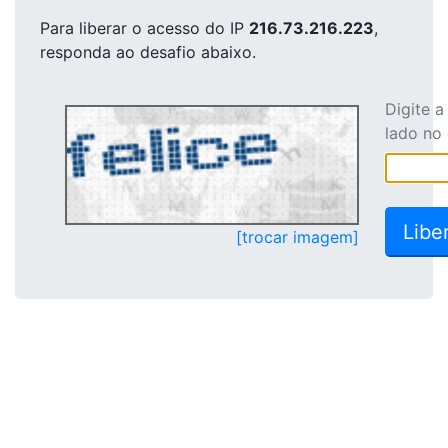
Para liberar o acesso
do IP
216.73.216.223
,
responda ao desafio abaixo.
Digite 
lado no
[trocar imagem]