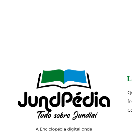
L
Q
Ín
C
A Enciclopédia digital onde