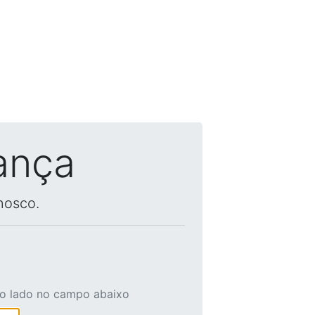
ança
nosco.
ao lado no campo abaixo