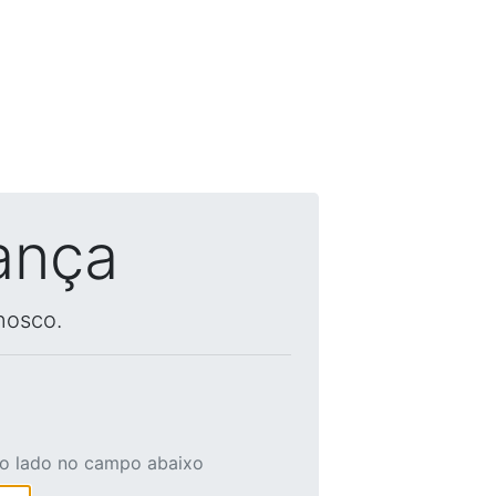
ança
nosco.
ao lado no campo abaixo