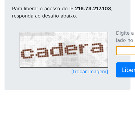
Para liberar o acesso
do IP
216.73.217.103
,
responda ao desafio abaixo.
Digite 
lado no
[trocar imagem]