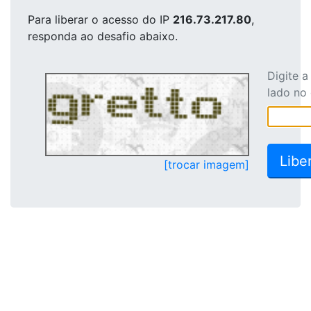
Para liberar o acesso
do IP
216.73.217.80
,
responda ao desafio abaixo.
Digite 
lado no
[trocar imagem]