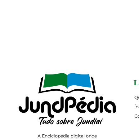
L
Q
Ín
C
A Enciclopédia digital onde