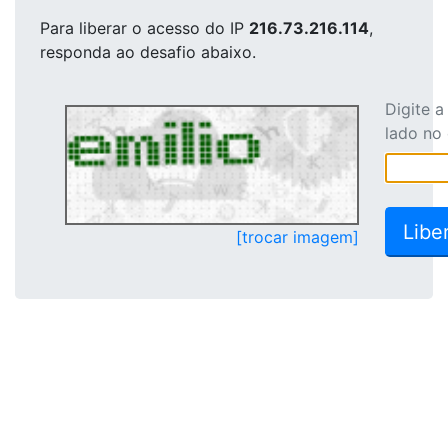
Para liberar o acesso
do IP
216.73.216.114
,
responda ao desafio abaixo.
Digite 
lado no
[trocar imagem]