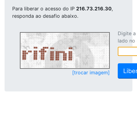
Para liberar o acesso
do IP
216.73.216.30
,
responda ao desafio abaixo.
Digite 
lado no
[trocar imagem]