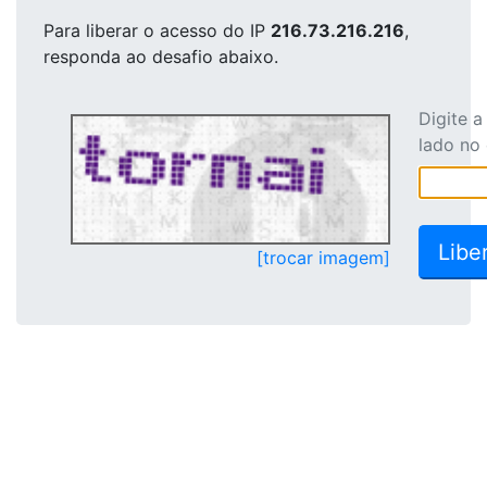
Para liberar o acesso
do IP
216.73.216.216
,
responda ao desafio abaixo.
Digite 
lado no
[trocar imagem]