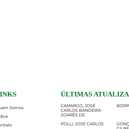
INKS
ÚLTIMAS ATUALIZ
CAMARGO, JOSÉ
BORIN
uem Somos
CARLOS BANDEIRA
SOARES DE
dice
POLLI, JOSÉ CARLOS
GONÇ
ontato
GILB