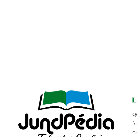
L
Q
Ín
C