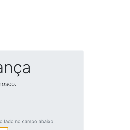
ança
nosco.
ao lado no campo abaixo