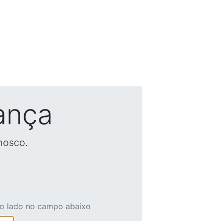
ança
nosco.
ao lado no campo abaixo