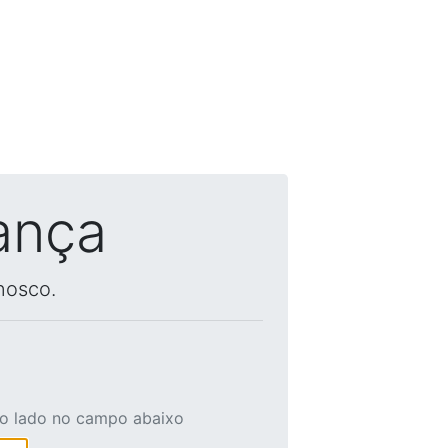
ança
nosco.
ao lado no campo abaixo